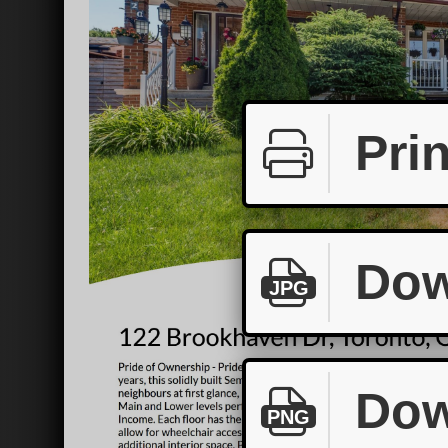
Prin
Dow
JPG
Dow
PNG