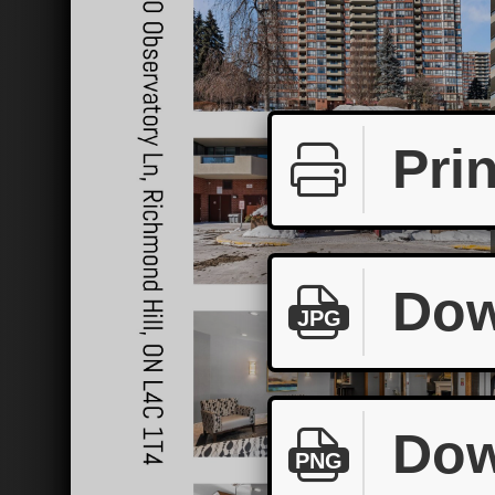
Prin
Dow
JPG
Dow
PNG